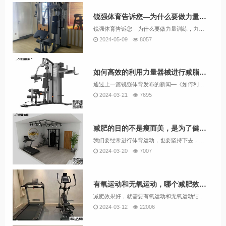
锐强体育告诉您—为什么要做力量训练
锐强体育告诉您—为什么要做力量训练，力量训练在多个方面对人体健康、体能和日常生活都有显著的益处。以下是为什么要做力量训练的一些主要原因：
2024-05-09
8057
如何高效的利用力量器械进行减脂训练
通过上一篇锐强体育发布的新闻—《如何利用跑步机正确锻炼身体》，我们知道跑步只能锻炼心肺功能，也能辅助减少一些部位的脂肪，并不能将身材修饰得好看，只有配合适当的力量训练才能塑造出优美的身材。尤其对于女生来说，力量训练并不会将你变成“肌肉女”，只会让你的整体线条变得更好。锐强体育为您讲解一下如何高效的利用力量器械进行减脂训练。
2024-03-21
7695
减肥的目的不是瘦而美，是为了健康美
我们要经常进行体育运动，也要坚持下去，才能保持我们身体的健康，当我们提高了身体素质，提高了我们身体的基础代谢，这样即便我们躺在沙发上，一动也不动，也会消耗大量的热量，怎么吃也不会胖。所以，迈开腿去体育场地上肆意奔跑吧，或者在家买一台跑步机，全家进行锻炼，假如条件允许，配备一个健身房，锐强体育就能做为您和您的家人做一个私家健身房，祝您的身体越来越健康，也越来越瘦。
2024-03-20
7007
有氧运动和无氧运动，哪个减肥效果更好？
减肥效果好，就需要有氧运动和无氧运动结合最好。可能有些美女说，不需要有肌肉块，只想要苗条的身材，这该怎么实现呢？苗条且健康的身材，只有肌肉线条糅合才是最好的，想要突出哪些地方，就去有意识的去加强锻炼某个部位，比如实现翘臀，就需要连续负重深蹲，所以，不管实现怎样的减脂，动起来，有氧无氧运动结合，一定能帮您实现完美身材。
2024-03-12
22006