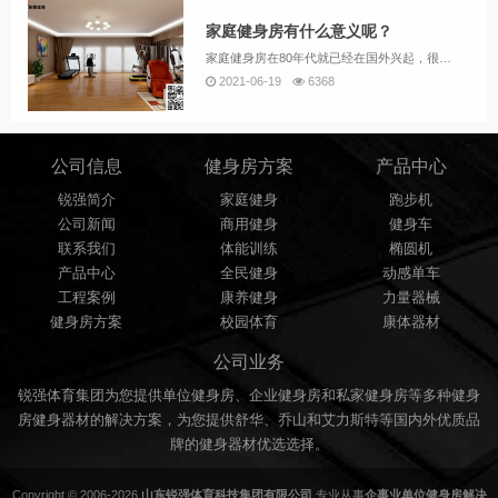
家庭健身房有什么意义呢？
家庭健身房在80年代就已经在国外兴起，很多健身爱好者根据各自喜好选配专业器材进行锻炼，根据各自的经济条件选择有氧器材(比如跑步机、椭圆机等健身器材）、力量器材（大飞鸟训练器和深蹲训练器等）和休闲器材（按摩椅等），通过有氧运动提高心肺功能，力量器材增强适应能力，休闲器材放松身心，国外很多社会名流在自己的别墅建设豪华的私人会所时，都配置了健身器材以供派对时使用。
2021-06-19
6368
公司信息
健身房方案
产品中心
锐强简介
家庭健身
跑步机
公司新闻
商用健身
健身车
联系我们
体能训练
椭圆机
产品中心
全民健身
动感单车
工程案例
康养健身
力量器械
健身房方案
校园体育
康体器材
公司业务
锐强体育集团为您提供单位健身房、企业健身房和私家健身房等多种健身
房健身器材的解决方案，为您提供舒华、乔山和艾力斯特等国内外优质品
牌的健身器材优选选择。
Copyright © 2006-2026
山东锐强体育科技集团有限公司
专业从事
企事业单位健身房解决