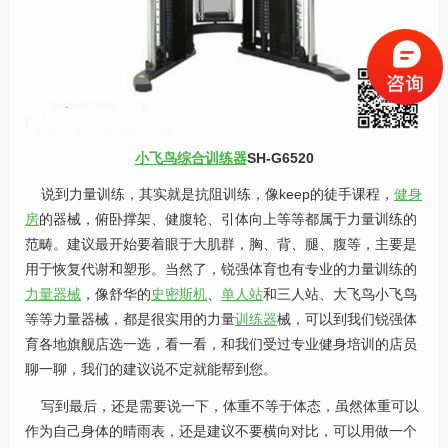
小飞鸟综合训练器
SH-G6520
说到力量训练，其实就是抗阻训练，像keep的徒手课程，
健身
房
的器械，俯卧撑架、健腹轮、引体向上等等都属于力量训练的
范畴。建议最开始要着眼于大肌群，胸、背、腿、腹等，主要是
用于恢复代谢和塑形。当然了，锐强体育也有专业的力量训练的
力量器械
，像舒华的
史密斯机
、
单人站
和三人站、大飞鸟小飞鸟
等等力量器械，都是很实用的力量
训练器
械，可以到我们锐强体
育各地旗舰店选一选，看一看，和我们受过专业健身培训的店员
聊一聊，我们的建议说不定就能帮到您。
写到最后，还是需要说一下，体重不等于体态，虽然体重可以
作为自己身体的晴雨表，还是建议不要横向对比，可以用做一个