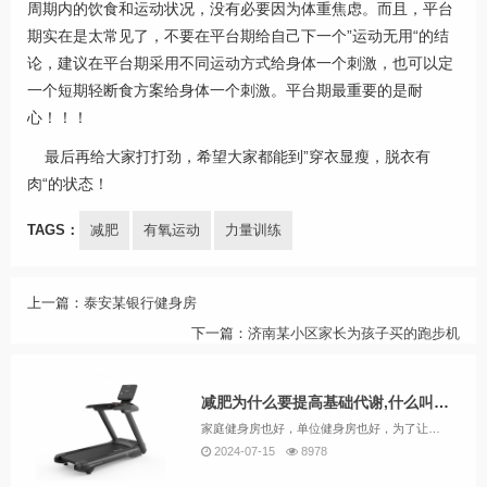
周期内的饮食和运动状况，没有必要因为体重焦虑。而且，平台
期实在是太常见了，不要在平台期给自己下一个”运动无用“的结
论，建议在平台期采用不同运动方式给身体一个刺激，也可以定
一个短期轻断食方案给身体一个刺激。平台期最重要的是耐
心！！！
最后再给大家打打劲，希望大家都能到”穿衣显瘦，脱衣有
肉“的状态！
TAGS：
减肥
有氧运动
力量训练
上一篇：
泰安某银行健身房
下一篇：
济南某小区家长为孩子买的跑步机
减肥为什么要提高基础代谢,什么叫基础代谢
家庭健身房也好，单位健身房也好，为了让我们的身体更健康，有氧运动健身器材（跑步机、椭圆机等）和力量健身器材（大飞鸟，龙门架等等）都是必不可少的。来我们锐强体育省体旗舰店吧，我们各类器械都有，都可以免费试用，甚至可以根据您留出的空间，免费出具器材规划设计图。
2024-07-15
8978