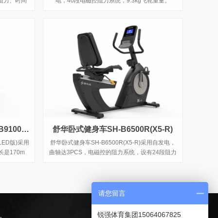
阻力、时间
电，40段电磁控阻力系统，9.3kg飞轮重量。
和转速等数
学运动处方，
舒华V10商用卧式健身车SH-B9100R(LED版)
舒华卧式健身车SH-B6500R(X5-R)
LED版)采用
舒华卧式健身车SH-B6500R(X5-R)采用自发电，
长是170m
曲轴达3PCS，电磁控的阻力系统，设有24段阻力
架和Ipad
等级，拥有7.5kg的磁控轮。
调整300m
电动调整，制
型8沟。
请您留言
锐强体育集团15064067825