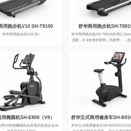
用跑步机V10 SH-T9100
舒华商用跑步机SH-T8919
舒华商用跑步机V10 Sh-
舒华商用跑步机SH-T8919采用t2.2
选配：t2.4免维护跑带）的跑带，，
测试 自带心率带及增加心率控速(HRC
接触式心率感应测量心跳等数据，跑步
×1570mm，可承受180kg的使
用椭圆机SH-E800（V8）
商用V8智能椭圆机自发电四轨漫步运动
舒华立式商用健身车SH-B9100U(V1