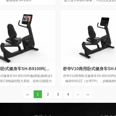
健身器材SH-E800
超大显示和操作屏幕， 可以任意设置
和距离等参数，还可以即时显示心跳
据，同时，SH-B9100U提供多项科
更轻松掌握运动节奏。
舒华商用卧式健身车SH-B9100R(触屏版)
健身车SH-B9100R(触屏版)曲柄达3
舒华V10商用卧式健身车SH-B9100R(
用ECB电磁控阻力系统，设有32级阻力
轴承6005ZZ（台湾TPI），步幅曲柄
等级。
m，如果换算步距是13.4英寸，具有水壶
平板支架、USB充电功能，管座可纵向
‹‹
1
2
3
4
›
››
m和水平调整50mm，张力旋钮采用
作电磁铁阻力，传输系统多沟皮带J