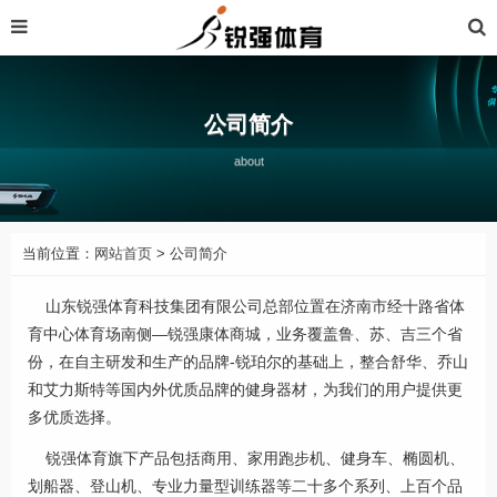
公司简介
about
当前位置：
网站首页
> 公司简介
山东锐强体育科技集团有限公司总部位置在济南市经十路省体
育中心体育场南侧—锐强康体商城，业务覆盖鲁、苏、吉三个省
份，在自主研发和生产的品牌-锐珀尔的基础上，整合舒华、乔山
和艾力斯特等国内外优质品牌的健身器材，为我们的用户提供更
多优质选择。
锐强体育旗下产品包括商用、家用跑步机、健身车、椭圆机、
划船器、登山机、专业力量型训练器等二十多个系列、上百个品