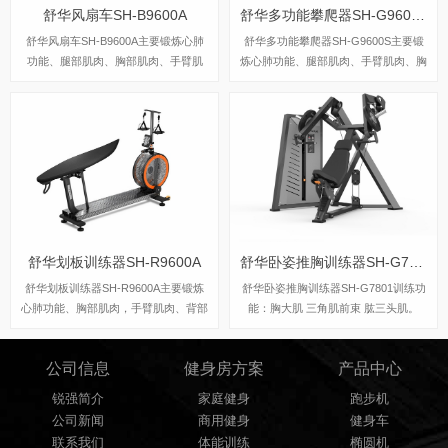
舒华风扇车SH-B9600A
舒华多功能攀爬器SH-G9600S
舒华风扇车SH-B9600A主要锻炼心肺
舒华多功能攀爬器SH-G9600S主要锻
功能、腿部肌肉、胸部肌肉、手臂肌
炼心肺功能、腿部肌肉、手臂肌肉、胸
肉。
部肌肉、上下肢的协调性。
舒华划板训练器SH-R9600A
舒华卧姿推胸训练器SH-G7801
舒华划板训练器SH-R9600A主要锻炼
舒华卧姿推胸训练器SH-G7801训练功
心肺功能、胸部肌肉，手臂肌肉、背部
能：胸大肌 三角肌前束 肱三头肌​。
肌肉，可模拟自由泳、蛙泳、仰泳、划
板运动。
公司信息
健身房方案
产品中心
锐强简介
家庭健身
跑步机
公司新闻
商用健身
健身车
联系我们
体能训练
椭圆机