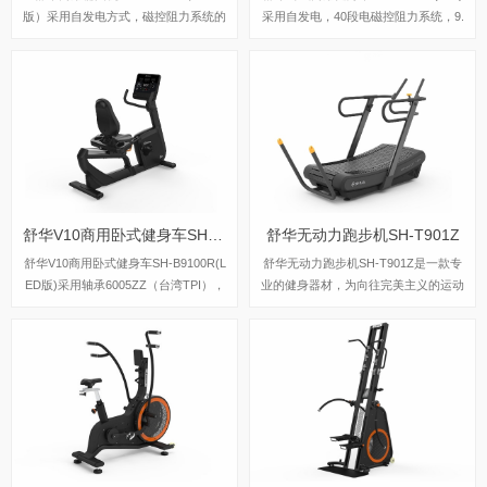
版）采用自发电方式，磁控阻力系统的
采用自发电，40段电磁控阻力系统，9.
阻力系统，可以设定40段阻力段，最
3kg飞轮重量。
大使用者体重为180kg，踏步跨距可达
508mm，适用于大多数人，现在锐强
体育旗舰店都有这一款椭圆机，欢迎前
来体验试机。
舒华V10商用卧式健身车SH-B9100R(LED版)
舒华无动力跑步机SH-T901Z
舒华V10商用卧式健身车SH-B9100R(L
舒华无动力跑步机SH-T901Z是一款专
ED版)采用轴承6005ZZ（台湾TPI），
业的健身器材，为向往完美主义的运动
步幅曲柄长是170mm，如果换算步距
者们提供专业全面的健身计划和体验。
是13.4英寸，具有水壶架和Ipad平板支
SH-T901Z涵盖了力量、速度、有氧多
架、USB充电功能，管座可纵向调整3
种创新训练模式，使用者可以自由切
00mm和水平调整50mm，张力旋钮采
换。
用电动调整，制作电磁铁阻力，传输系
统多沟皮带J型8沟。