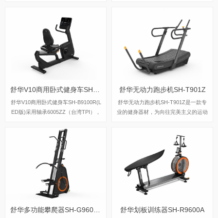
阻力系统，可以设定40段阻力段，最
3kg飞轮重量。
大使用者体重为180kg，踏步跨距可达
508mm，适用于大多数人，现在锐强
体育旗舰店都有这一款椭圆机，欢迎前
来体验试机。
舒华V10商用卧式健身车SH-B9100R(LED版)
舒华无动力跑步机SH-T901Z
舒华V10商用卧式健身车SH-B9100R(L
舒华无动力跑步机SH-T901Z是一款专
ED版)采用轴承6005ZZ（台湾TPI），
业的健身器材，为向往完美主义的运动
步幅曲柄长是170mm，如果换算步距
者们提供专业全面的健身计划和体验。
是13.4英寸，具有水壶架和Ipad平板支
SH-T901Z涵盖了力量、速度、有氧多
架、USB充电功能，管座可纵向调整3
种创新训练模式，使用者可以自由切
00mm和水平调整50mm，张力旋钮采
换。
用电动调整，制作电磁铁阻力，传输系
统多沟皮带J型8沟。
舒华多功能攀爬器SH-G9600S
舒华划板训练器SH-R9600A