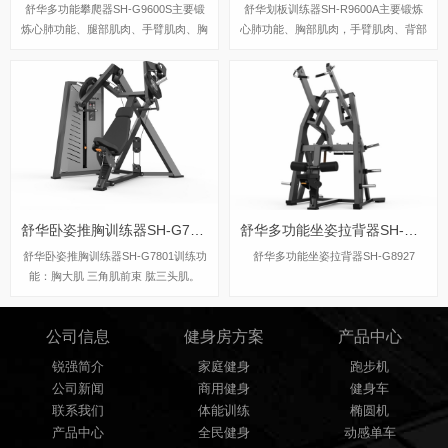
舒华多功能攀爬器SH-G9600S主要锻
舒华划板训练器SH-R9600A主要锻炼
炼心肺功能、腿部肌肉、手臂肌肉、胸
心肺功能、胸部肌肉，手臂肌肉、背部
部肌肉、上下肢的协调性。
肌肉，可模拟自由泳、蛙泳、仰泳、划
板运动。
舒华卧姿推胸训练器SH-G7801
舒华多功能坐姿拉背器SH-G8927
舒华卧姿推胸训练器SH-G7801训练功
舒华多功能坐姿拉背器SH-G8927
能：胸大肌 三角肌前束 肱三头肌​。
公司信息
健身房方案
产品中心
锐强简介
家庭健身
跑步机
公司新闻
商用健身
健身车
联系我们
体能训练
椭圆机
产品中心
全民健身
动感单车