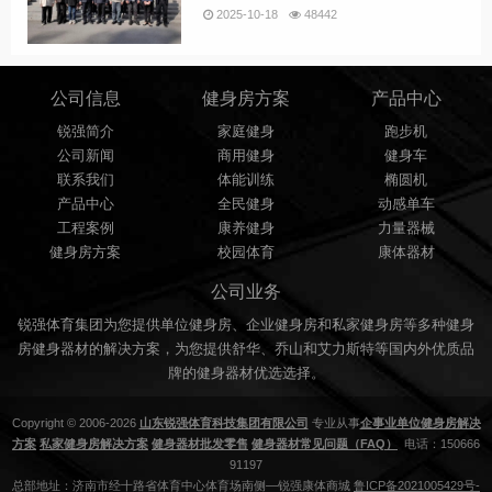
2025-10-18
48442
公司信息
健身房方案
产品中心
锐强简介
家庭健身
跑步机
公司新闻
商用健身
健身车
联系我们
体能训练
椭圆机
产品中心
全民健身
动感单车
工程案例
康养健身
力量器械
健身房方案
校园体育
康体器材
公司业务
锐强体育集团为您提供单位健身房、企业健身房和私家健身房等多种健身
房健身器材的解决方案，为您提供舒华、乔山和艾力斯特等国内外优质品
牌的健身器材优选选择。
Copyright © 2006-2026
山东锐强体育科技集团有限公司
专业从事
企事业单位健身房解决
方案
私家健身房解决方案
健身器材批发零售
健身器材常见问题（FAQ）
电话：150666
91197
总部地址：济南市经十路省体育中心体育场南侧—锐强康体商城
鲁ICP备2021005429号-