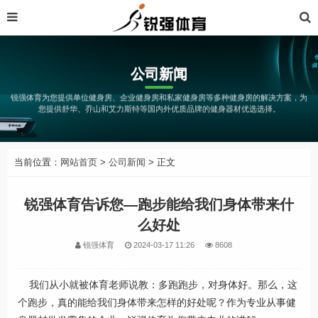
公司新闻
锐强体育为您提供单位健身房、企业健身房和私家健身房等多种健身房的解决方案，为
您提供舒华、乔山和艾力斯特等国内外优质品牌的健身器材优选选择。
当前位置：
网站首页
>
公司新闻
> 正文
锐强体育告诉您—跑步能给我们身体带来什
么好处
锐强体育
2024-03-17 11:26
8608
我们从小就被体育老师说教：多跑跑步，对身体好。那么，这
个跑步，真的能给我们身体带来怎样的好处呢？作为专业从事健