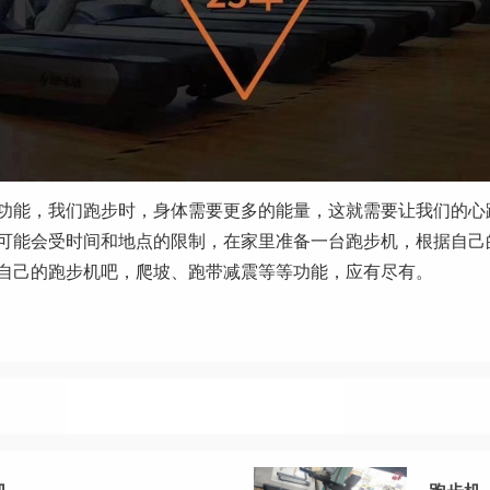
功能，我们跑步时，身体需要更多的能量，这就需要让我们的心
可能会受时间和地点的限制，在家里准备一台跑步机，根据自己
自己的跑步机吧，爬坡、跑带减震等等功能，应有尽有。