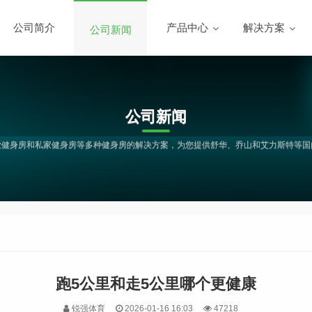
公司简介
产品中心
解决方案
公司新闻
公司新闻
业健身房和私家健身房等多种健身房的解决方案，为您提供舒华、乔山和艾力斯特等国
跑5公里和走5公里哪个更健康
锐强体育
2026-01-16 16:03
47218