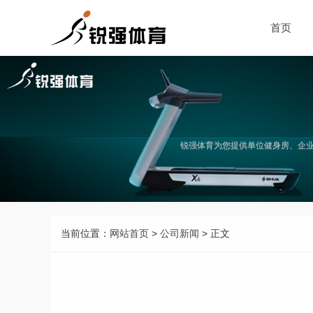
首页
锐强体育为您提供单位健身房、企
当前位置：
网站首页
>
公司新闻
> 正文