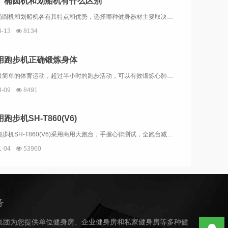
、椭圆机和划船机有什么区别
跑步机、椭圆机和划船机各有其特点和优势，选择哪种健身器材主要取决于个人的锻炼需求和目标。如果需要提高心肺功能，跑步机可能更合适；如果关注关节保护，椭圆机可能更理想；如果希望进行全身肌肉的锻炼，划船机则是一个不错的选择。
4-13
8134
用跑步机正确锻炼身体
跑步，是最简单的体育运动，超过半小时的跑步活动，可以有效锻炼心肺功能，那么，怎么安全的使用跑步机呢？锐强体育为您带来简单的介绍：如何利用跑步机正确锻炼身体。
3-09
8491
跑步机SH-T860(V6)
舒华商用跑步机SH-T860(V6)采用商用大跑台，手握心律测试，全跑台减震护足的设计，对您跑步中的膝盖进行全方位的呵护，选用手握式感应片测心率等数据，跑步面积达580×1570mm，可承受180kg的使用者使用。
1-04
53960
务
集团为您提供单位健身房、企业健身房和私家健身房等多种健