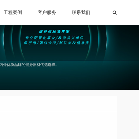
工程案例
客户服务
联系我们
内外优质品牌的健身器材优选选择。