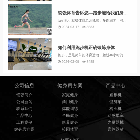
锐强体育告诉您—跑步能给我们身体带来什么好处
我们从小就被体育老师说教：多跑跑步，对身体好。那么，这个跑步，真的能给我们身体带来怎样的好处呢？作为专业从事健身器材批发零售的企业，锐强体育为您带来专业的讲解：
2024-03-17
8583
如何利用跑步机正确锻炼身体
跑步，是最简单的体育运动，超过半小时的跑步活动，可以有效锻炼心肺功能，那么，怎么安全的使用跑步机呢？锐强体育为您带来简单的介绍：如何利用跑步机正确锻炼身体。
2024-03-09
8488
公司信息
健身房方案
产品中心
锐强简介
家庭健身
跑步机
公司新闻
商用健身
健身车
联系我们
体能训练
椭圆机
产品中心
全民健身
动感单车
工程案例
康养健身
力量器械
健身房方案
校园体育
康体器材