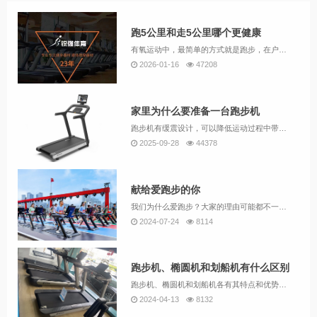
跑5公里和走5公里哪个更健康
有氧运动中，最简单的方式就是跑步，在户外能跑，室内有跑步机的也能跑，这时候要问跑步五公里和走路5公里，哪个更健康？对大多数人来说，跑步更健康，但是对于体重较重，没有跑步基础，或者心肺功能较差，不愿意锻炼的人来说，完成走路5公里可能都费劲的人来说，走路或者是不错的锻炼方式。
2026-01-16
47208
家里为什么要准备一台跑步机
跑步机有缓震设计，可以降低运动过程中带来的肌肉负荷，同时减少伤病隐患；让整件事情变得更加安全可靠。而真实跑步，如果没选对路径，在水泥地或者沥青马路等等硬质地路面跑，对膝盖冲击大，长此以往可能会造成损伤。
2025-09-28
44378
献给爱跑步的你
我们为什么爱跑步？大家的理由可能都不一样，100个人甚至能说出101种跑步的理由，但都有一个共同的目的，那就是：让自己变得更好。
2024-07-24
8114
跑步机、椭圆机和划船机有什么区别
跑步机、椭圆机和划船机各有其特点和优势，选择哪种健身器材主要取决于个人的锻炼需求和目标。如果需要提高心肺功能，跑步机可能更合适；如果关注关节保护，椭圆机可能更理想；如果希望进行全身肌肉的锻炼，划船机则是一个不错的选择。
2024-04-13
8132