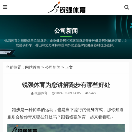
公司新闻
锐强体育为您提供单位健身房、企业健身房和私家健身房等多种健身房的解决方案，为
您提供舒华、乔山和艾力斯特等国内外优质品牌的健身器材优选选择。
当前位置：
网站首页
>
公司新闻
> 正文
锐强体育为您讲解跑步有哪些好处
锐强体育
2024-03-09 14:05
5427
跑步是一种简单的运动，也是当下流行的健身方式，那你知道
跑步会给你带来哪些好处吗？跟着锐强体育一起来看看吧~