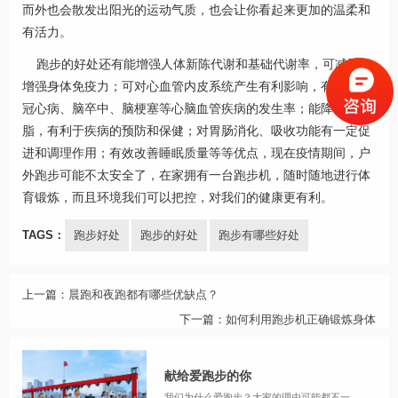
而外也会散发出阳光的运动气质，也会让你看起来更加的温柔和
有活力。
跑步的好处还有能增强人体新陈代谢和基础代谢率，可减重、
增强身体免疫力；可对心血管内皮系统产生有利影响，有效降低
冠心病、脑卒中、脑梗塞等心脑血管疾病的发生率；能降低血
脂，有利于疾病的预防和保健；对胃肠消化、吸收功能有一定促
进和调理作用；有效改善睡眠质量等等优点，现在疫情期间，户
外跑步可能不太安全了，在家拥有一台跑步机，随时随地进行体
育锻炼，而且环境我们可以把控，对我们的健康更有利。
TAGS：
跑步好处
跑步的好处
跑步有哪些好处
上一篇：
晨跑和夜跑都有哪些优缺点？
下一篇：
如何利用跑步机正确锻炼身体
献给爱跑步的你
我们为什么爱跑步？大家的理由可能都不一样，100个人甚至能说出101种跑步的理由，但都有一个共同的目的，那就是：让自己变得更好。