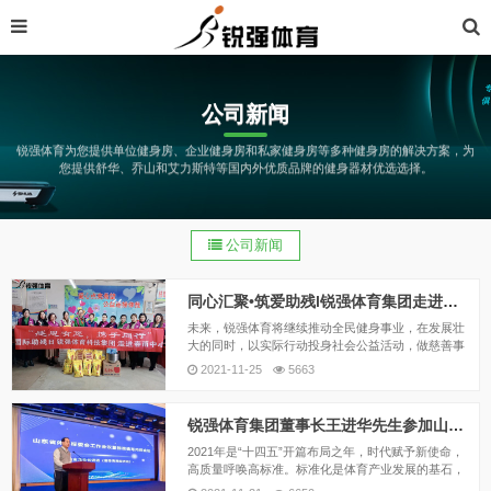
公司新闻
锐强体育为您提供单位健身房、企业健身房和私家健身房等多种健身房的解决方案，为
您提供舒华、乔山和艾力斯特等国内外优质品牌的健身器材优选选择。
公司新闻
同心汇聚•筑爱助残l锐强体育集团走进春雨助残中心
未来，锐强体育将继续推动全民健身事业，在发展壮
大的同时，以实际行动投身社会公益活动，做慈善事
业的行动者，当爱心奉献的传播者，让所有需要帮助
2021-11-25
5663
的群体都能被爱的温暖包围。
锐强体育集团董事长王进华先生参加山东省体育标委会工作会议暨标准编写培训会议
2021年是“十四五”开篇布局之年，时代赋予新使命，
高质量呼唤高标准。标准化是体育产业发展的基石，
是行业的引擎，也是规范市场、提高产品安全质量及