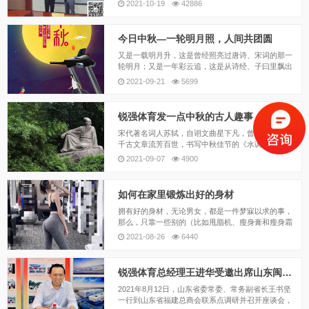
2021-10-19
42886
育局认可，被授予”2017-2020年度全省群众体育先进
单位”荣誉称号。
今日中秋—一轮明月照，人间共团圆
又是一载明月升，这是曾经照亮过唐诗、宋词的那一
轮明月；又是一年彩云追，这是从诗经、子曰里飘出
来的那朵云彩。中秋之美，美在月亮会收到我们万千
2021-09-21
5699
祝福：锐强体育祝愿我们能够拥有健康的体魄，拥有
健康，才能更好地拥有一切！让我们一起祝福我们的
祖国，永远繁荣昌盛，欢乐祥和！
锐强体育发一点中秋的古人趣事
宋代著名词人苏轼，自诩文曲星下凡，曾经作下数篇
千古文章流芳百世，书写中秋佳节的《水调歌头 明月
几时有》，词以月起兴，以与其弟苏辙七年未见之情
2021-09-07
4900
为基础，围绕中秋明月展开想象和思考，把人世间的
悲欢离合之情纳入对宇宙人生的哲理性追寻之中，表
达了词人对亲人的思念和美好祝愿，也表达了在仕途
如何在家里锻炼出好的身材
失意时旷达超脱的胸怀和乐观的景致。近些年，更是
被香港著名歌星王菲演唱《但愿人长久》，逢中秋
拥有好的身材，无论男女，都是一件梦寐以求的事，
节，这首歌在街头巷尾传唱度最高。
那么，只靠一些别的（比如甩脂机、瘦身膏和瘦身霜
等）减脂方式和方法，锐强体育之前就写过这样的一
2021-08-26
6440
篇文章，专门来辟谣这件事，可以跳转到《甩脂机、
瘦身膏和瘦身霜可以达到减肥效果吗？》，要想达到
很好的身材，除了管住我们的嘴，还是需要靠后天的
锐强体育总经理王进华受邀出席山东闽商代表座谈会
锻炼的，可以看一下锐强体育发布的文章—《好身材
必须靠后天的健身训练》。那么，我们在家，如何锻
2021年8月12日，山东省委常委、常务副省长王书坚
炼出比较好的身材呢，拥有完美的蜜桃臀呢？锐强体
一行到山东省福建总商会联系点调研并召开座谈会，