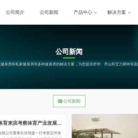
公司简介
公司新闻
产品中心
解决方案
公司新闻
业健身房和私家健身房等多种健身房的解决方案，为您提供舒华、乔山和艾力斯特等国
公司新闻
锐强体育陪同舒华体育来滨考察体育产业发展情况
份有限公司董事长张维建一行考察滨州体