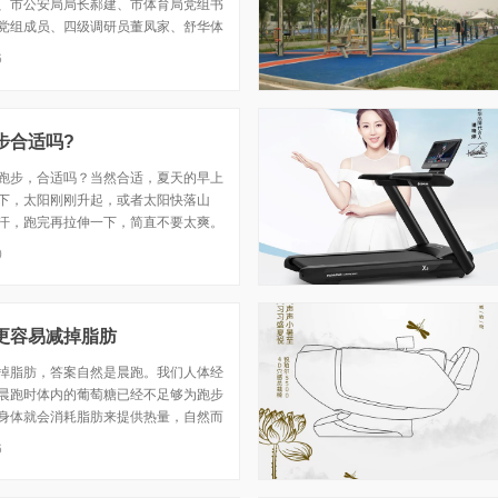
、市公安局局长郝建、市体育局党组书
党组成员、四级调研员董凤家、舒华体
东锐强体育集团董事长王进华、山东锐
6
林等陪同考察。
步合适吗?
跑步，合适吗？当然合适，夏天的早上
下，太阳刚刚升起，或者太阳快落山
汗，跑完再拉伸一下，简直不要太爽。
0
更容易减掉脂肪
掉脂肪，答案自然是晨跑。我们人体经
晨跑时体内的葡萄糖已经不足够为跑步
身体就会消耗脂肪来提供热量，自然而
为了避免低血糖，最好早晨跑步前可以
6
西。