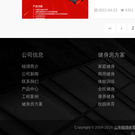
2022-04-22
4351
‹‹
‹
2
公司信息
健身房方案
锐强简介
家庭健身
公司新闻
商用健身
联系我们
体能训练
产品中心
全民健身
工程案例
康养健身
健身房方案
校园体育
Copyright © 2006-2026
山东锐强体
总