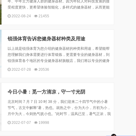
年、中年主力健身人群的健身器材。因为年轻人对科技发展的接
受程度更快，更希望体验智能化，多样式的健身器材，从而更能
调动他们健身的积极性。同时兼顾老年人、残疾人群，使各类人
2022-08-24
21455
群都能体验到健身的乐趣。”谈到健身广场的设计理念，舒华体育
山东分公司、山东锐强体育集团副总经理许晓林说。
锐强体育告诉您健身器材种类及用途
以上就是锐强体育为您介绍的健身器材的种类和用途，希望能帮
您理解我们身体需要进行体育锻炼，更需要专业的健身器材，到
锐强体育各个地区的专业健身器材旗舰店，我们将以专业的健身
知识告诉您，哪种体育锻炼对你的身体更好，欢迎您前来！
2022-07-28
20536
今日小暑：觅一方清凉，守一寸光阴
北京时间 7 月 7 日 10 时 38 分，我们迎来二十四节气中的小暑
节气，古文中解释“暑，热也。就热之中，分为大小，月初为小，
月中为大，今则热气犹小也。”此时节，温风已至，暑气正浓，我
国大部分地区进入炎热季节，小暑”至，盛夏登场；“小暑大暑，
2022-07-07
19998
上蒸下煮”。