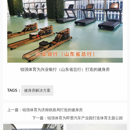
锐强体育为兴业银行（山东省总行）打造的健身房
TAGS：
健身房解决方案
上一篇：
锐强体育为济南铁路局打造的健身房
下一篇：
锐强体育为即墨汽车产业园打造体育主题公园