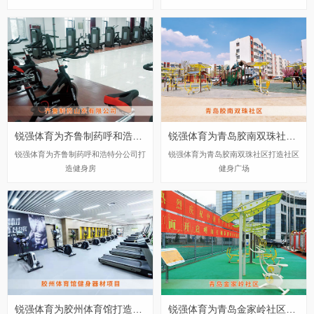
​锐强体育为齐鲁制药呼和浩特分公司打造健身房
锐强体育为青岛胶南双珠社区打造社区健身广场
​锐强体育为齐鲁制药呼和浩特分公司打
锐强体育为青岛胶南双珠社区打造社区
造健身房
健身广场
​锐强体育为胶州体育馆打造的健身房
​锐强体育为青岛金家岭社区构造社区健身广场