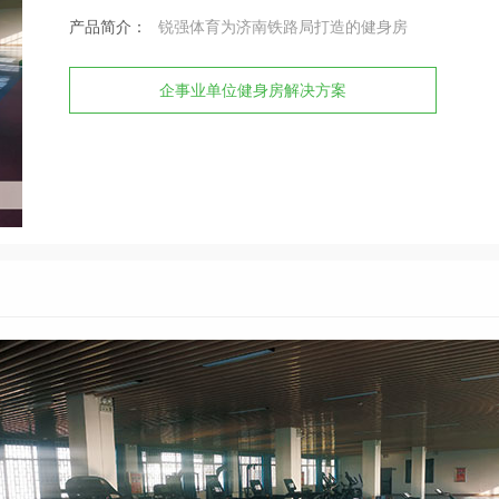
产品简介：
锐强体育为济南铁路局打造的健身房
企事业单位健身房解决方案