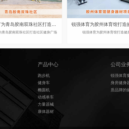
锐强体育为青岛胶南双珠社区打造社区健身广场
​锐强体育为胶州体育馆打造
为青岛胶南双珠社区打造社区健身广场
​锐强体育为胶州体育馆打造健
产品中心
公司业
跑步机
锐强体育
健身车
身房健身
椭圆机
质品牌的
动感单车
力量器械
康体器材