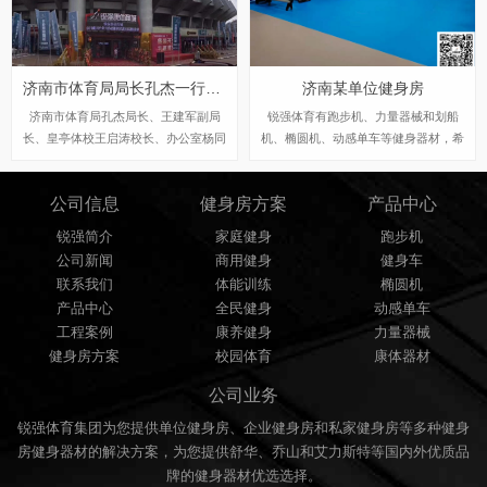
济南市体育局局长孔杰一行领导莅临锐强康体商城进行指导调研工作
济南某单位健身房
济南市体育局孔杰局长、王建军副局
锐强体育有跑步机、力量器械和划船
长、皇亭体校王启涛校长、办公室杨同
机、椭圆机、动感单车等健身器材，希
峰主任一行到达锐强体育济南旗舰店—
望为贵公司也提供一套单位健身房使用
锐强康体商城莅临指导参观，考察济南
器械。
公司信息
健身房方案
产品中心
体育产业企业。济南锐强体育用品有限
公司总经理王进华行陪同，并对锐强体
锐强简介
家庭健身
跑步机
育合作过的全民健身工程样板案例、场
公司新闻
商用健身
健身车
馆运营等情况进行了汇报。
联系我们
体能训练
椭圆机
产品中心
全民健身
动感单车
工程案例
康养健身
力量器械
健身房方案
校园体育
康体器材
公司业务
锐强体育集团为您提供单位健身房、企业健身房和私家健身房等多种健身
房健身器材的解决方案，为您提供舒华、乔山和艾力斯特等国内外优质品
牌的健身器材优选选择。