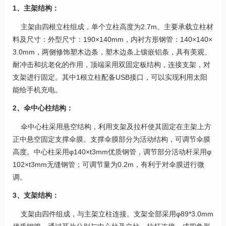
1、主架结构：
主架由四根立柱组成，单个立柱高度为2.7m。主要承载立柱材
料及尺寸：外型尺寸：190×140mm，内衬方形钢管：140×140×
3.0mm，两侧修饰塑木边条，塑木边条上镶嵌铝条，具有美观、
耐冲击和抗老化的作用，顶端采用双固定板结构，连接支架，对
支架进行固定。其中1根立柱配备USB接口，可以实现利用太阳
能给手机充电。
2、伞中心柱结构：
伞中心柱采用悬空结构，利用支架及拉杆使其固定在主架上方
正中悬空固定支撑伞膜。支撑伞膜部分为活动结构，可调节伞膜
高度。中心柱采用φ140×t3mm优质钢管，调节部分活动杆采用φ
102×t3mm无缝钢管；可调节量为0.2m，有利于对伞膜进行微
调。
3、支架结构：
支架由四件组成，与主架立柱连接。支架全部采用φ89*3.0mm