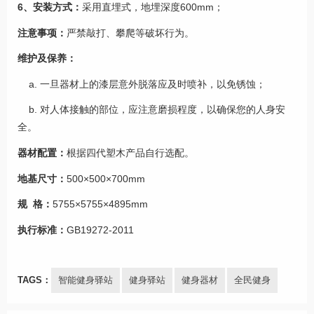
6、安装方式：
采用直埋式，地埋深度600mm；
注意事项：
严禁敲打、攀爬等破坏行为。
维护及保养：
a. 一旦器材上的漆层意外脱落应及时喷补，以免锈蚀；
b. 对人体接触的部位，应注意磨损程度，以确保您的人身安
全。
器材配置：
根据四代塑木产品自行选配。
地基尺寸：
500×500×700mm
规 格：
5755×5755×4895mm
执行标准：
GB19272-2011
TAGS：
智能健身驿站
健身驿站
健身器材
全民健身