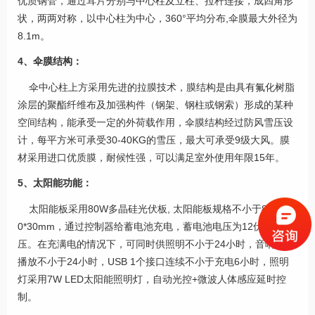
优质钢管，通过耳片分别与中心柱及立柱、拉杆连接，成四角形
状，两两对称，以中心柱为中心，360°平均分布,伞膜最大外径为
8.1m。
4、伞膜结构：
伞中心柱上方采用先进的拉膜技术，膜结构是由具有氟化树脂
涂层的聚酯纤维布及加强构件（钢架、钢柱或钢索）形成的某种
空间结构，能承受一定的外荷载作用，伞膜结构经过防风雪压设
计，每平方米可承受30-40KG的雪压，最大可承受9级大风。膜
材采用进口优质膜，耐候性强，可以满足室外使用年限15年。
5、太阳能功能：
太阳能板采用80W多晶硅光伏板, 太阳能板规格不小于850*67
0*30mm，通过控制器给蓄电池充电，蓄电池电压为12伏安全电
压。在充满电的情况下，可同时供照明不小于24小时，音响循环
播放不小于24小时，USB 1个接口连续不小于充电6小时，照明
灯采用7W LED太阳能照明灯，自动光控+微波人体感应延时控
制。