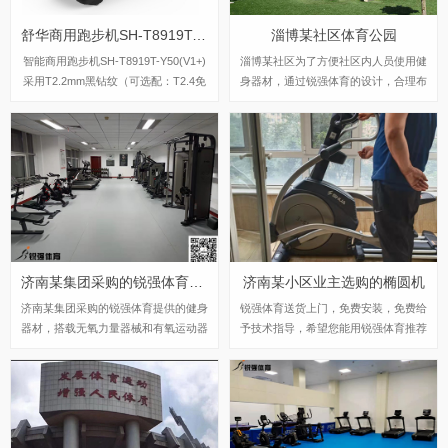
舒华商用跑步机SH-T8919T-Y50(V9+)21.5寸大屏
淄博某社区体育公园
智能商用跑步机SH-T8919T-Y50(V1+)
淄博某社区为了方便社区内人员使用健
采用T2.2mm黑钻纹（可选配：T2.4免
身器材，通过锐强体育的设计，合理布
维护跑带）的跑带，选用手握心率测试
局，搭建了以舒华智能健身驿站为主的
自带心率带及增加心率控速(HRC)程序
户外健身器材的口袋公园。
模块测量心跳等数据，跑步宽度达580
mm，可承受180kg的使用者使用。
济南某集团采购的锐强体育提供的健身器材
济南某小区业主选购的椭圆机
济南某集团采购的锐强体育提供的健身
锐强体育送货上门，免费安装，免费给
器材，搭载无氧力量器械和有氧运动器
予技术指导，希望您能用锐强体育推荐
械，合理利用健身房的空间。
的健身器材获得良好的身体素质！