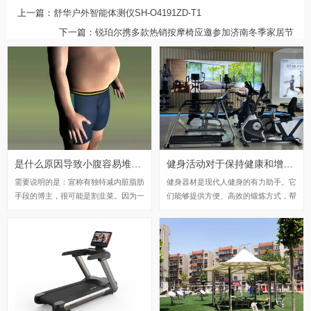
上一篇：
舒华户外智能体测仪SH-O4191ZD-T1
下一篇：
锐珀尔携多款热销按摩椅应邀参加济南冬季家居节
是什么原因导致小腹容易堆积脂肪？
健身活动对于保持健康和增强体质非常重要
需要说明的是：宣称有独特减内脏脂肪
健身器材是现代人健身的有力助手。它
手段的博主，很可能是割韭菜。因为一
们能够提供方便、高效的锻炼方式，帮
切正常的减肥方法，都是内脏脂肪减得
助我们实现个人健身目标。通过使用健
更多，不管是单纯节食不运动的减肥、
身器材进行锻炼，我们可以增强身体健
还节食+运动+减肥药物的研究，结论
康、预防疾病，并改善身体素质。然
都是一样。买个健身器材，练一下，健
而，使用前我们需要了解和指导，以确
康体魄有了，精气神也有了，大腹便便
保安全和效果。让我们积极运用健身器
的模样也能彻底摆脱了，这才是最好的
材，建立健康的生活方式，追求更高品
状态，不是吗？
质的生活。