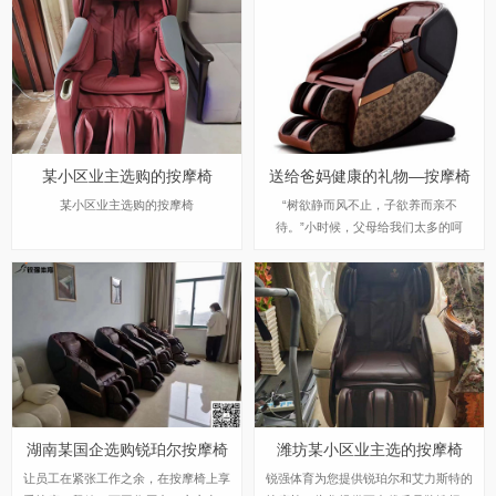
某小区业主选购的按摩椅
送给爸妈健康的礼物—按摩椅
某小区业主选购的按摩椅
“树欲静而风不止，子欲养而亲不
待。”小时候，父母给我们太多的呵
护，现在我们长大了，父母年纪也大
了，我们在忙碌工作的同时，有没有注
意到父母也在慢慢变老，老人的身体也
更容易疲惫？那么，我们该如何向父母
表达我们的爱意呢？给老人选一款按摩
椅吧，让老人舒舒服服的在家就能享受
专业的按摩，让老人欢心一笑。
湖南某国企选购锐珀尔按摩椅
潍坊某小区业主选的按摩椅
让员工在紧张工作之余，在按摩椅上享
锐强体育为您提供锐珀尔和艾力斯特的