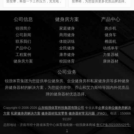
受按摩，释放一下工作压力，充充电，
按摩椅，为您提供更多优质品牌选择。
让员工拥有更多精力去处理好手边的每
锐强体育提供锐珀尔按摩椅、艾力斯特
一件事，每天好心情。
按摩椅、足疗机、筋膜枪和颈椎按摩仪
公司信息
健身房方案
产品中心
等多款康体器材，力求为您提供完美的
健身房解决方案。
锐强简介
家庭健身
跑步机
公司新闻
商用健身
健身车
联系我们
体能训练
椭圆机
产品中心
全民健身
动感单车
工程案例
康养健身
力量器械
健身房方案
校园体育
康体器材
公司业务
锐强体育集团为您提供单位健身房、企业健身房和私家健身房等多种健身
房健身器材的解决方案，为您提供舒华、乔山和艾力斯特等国内外优质品
牌的健身器材优选选择。
Copyright © 2006-2026
山东锐强体育科技集团有限公司
专业从事
企事业单位健身房解决
方案
私家健身房解决方案
健身器材批发零售
健身器材常见问题（FAQ）
电话：150666
91197
总部地址：济南市经十路省体育中心体育场南侧—锐强康体商城
鲁ICP备2021005429号-
1