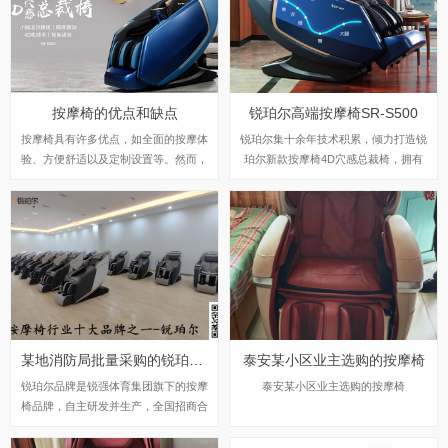
按摩椅的优点和缺点
锐珀尔高端按摩椅SR-S500
按摩椅具有许多优点，如全面的按摩体
锐珀尔集十余年技术积累，倾力打造锐
验、方便舒适以及定制设置等。然而，
珀尔新款按摩椅4D穴感总裁椅，拥有
价格较高、占地空间大以及部位限制等
全新的AI智能语音，小腿温热揉搓、脚
都是其缺点。在购买按摩椅之前，我们
底震动、4D机械手等全新功能创新，
需要权衡这些优点和缺点，根据个人情
智能健康体测，可以检测血氧、心率、
况做出适当的选择。
微循环等数值，通过大数据分析，给您
提供合理的改善方法，时刻关注您的健
康状况；超大液晶智能触控，专为总裁
量身打造的特色按摩程序，20分钟快
速补充精力，多种按摩程序，满足全家
人的需求。
某地消防局批量采购的锐珀尔按摩椅A6L-6
泰安某小区业主选购的按摩椅
锐珀尔品牌是锐强体育集团旗下的按摩
泰安某小区业主选购的按摩椅
椅品牌，自主研发并生产，全国招商合
作。