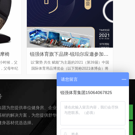
摩椅
锐强体育旗下品牌-锐珀尔应邀参加2021年5月19日-22日的上海体博会
”小时候，父
以“聚势 共生 赋能”为主题的2021（第39届）中国
，父母年纪
国际体育用品博览会（以下简称2021体博会）将
有注意到父
于2021年5月19-22日继续在国家会展中心（上
请您留言
易疲惫？那
海）举办，锐强体育旗下品牌—锐珀尔在2.1B206
呢？给老人
展位欢迎体育爱好者及运营商莅临参观。
锐强体育集团15064067825
家就能享受
务
。
集团为您提供单位健身房、企业健身房和私家健身房等多种健
器材的解决方案，为您提供舒华、乔山和艾力斯特等国内外优
健身器材优选选择。