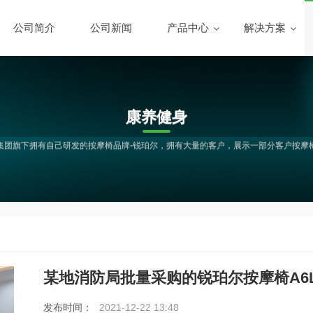
公司简介
公司新闻
产品中心
解决方案
康养健身
集团旗下拥有自己研发的按摩椅品牌-锐珀尔，拥有大量的客户，展示一部分客户按摩
某地消防局批量采购的锐珀尔按摩椅A6L
发布时间：
2021-12-22 13:48