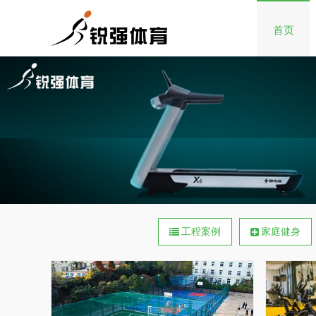
首页
工程案例
家庭健身