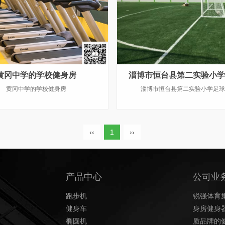
黄冈中学的学校健身房
淄博市恒台县第二实验小学
黄冈中学的学校健身房
淄博市恒台县第二实验小学足球
‹‹
1
››
产品中心
公司业
跑步机
锐强体育
健身车
身房健身
椭圆机
质品牌的