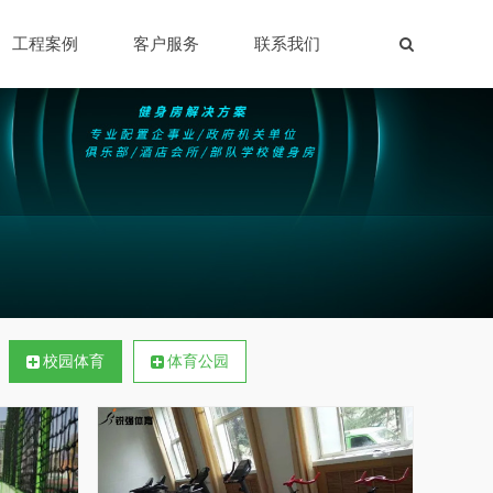
工程案例
客户服务
联系我们
校园体育
体育公园