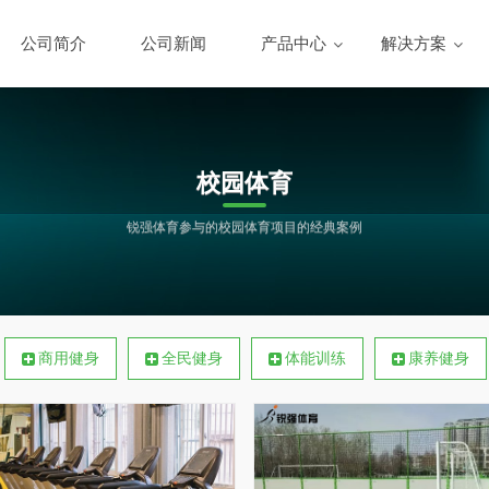
公司简介
公司新闻
产品中心
解决方案
校园体育
锐强体育参与的校园体育项目的经典案例
商用健身
全民健身
体能训练
康养健身