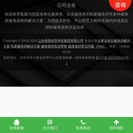
公司业务
锐强体育集团为您提供单位健身房、企业健身房和私家健身房等多种健身
房健身器材的解决方案，为您提供舒华、乔山和艾力斯特等国内外优质品
牌的健身器材优选选择。
Copyright © 2006-2026
山东锐强体育科技集团有限公司
专业从事
企事业单位健身房解决
方案
私家健身房解决方案
健身器材批发零售
健身器材常见问题（FAQ）
电话：150666
91197
总部地址：济南市经十路省体育中心体育场南侧—锐强康体商城
鲁ICP备2021005429号-
1
在线客服
关注我们
联系电话
回到顶部