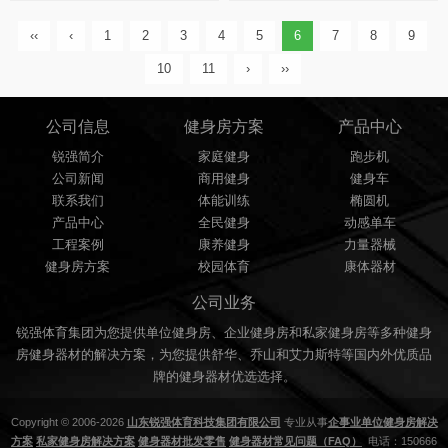
及斜方肌。
肱三头肌。
‹‹
‹
1
2
3
4
5
6
7
8
9
10
11
›
››
公司信息
健身房方案
产品中心
锐强简介
家庭健身
跑步机
公司新闻
商用健身
健身车
联系我们
体能训练
椭圆机
产品中心
全民健身
动感单车
工程案例
康养健身
力量器械
健身房方案
校园体育
康体器材
公司业务
锐强体育集团为您提供单位健身房、企业健身房和私家健身房等多种健身
房健身器材的解决方案，为您提供舒华、乔山和艾力斯特等国内外优质品
牌的健身器材优选选择。
Copyright © 2006-2026
山东锐强体育科技集团有限公司
专业从事
企事业单位健身房解决
方案
私家健身房解决方案
健身器材批发零售
健身器材常见问题（FAQ）
电话：150666