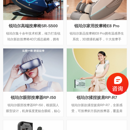
锐珀尔高端按摩椅SR-S500
锐珀尔家用按摩椅E8 Pro
锐珀尔集十余年技术积累，倾力打造锐
锐珀尔新品按摩椅E8 Pro拥有温感养生
珀尔新款按摩椅4D穴感总裁椅，拥有
系统，3D摆揉机械手，十大按摩手
全新的AI智能语音，小腿温热揉搓、脚
法，138cm超长SL按摩导轨，腿足一
底震动、4D机械手等全新功能创新，
体按摩等功能，并且有无线充的一款新
智能健康体测，可以检测血氧、心率、
品按摩椅，价格不贵，重在享受。
微循环等数值，通过大数据分析，给您
提供合理的改善方法，时刻关注您的健
康状况；超大液晶智能触控，专为总裁
量身打造的特色按摩程序，20分钟快
速补充精力，多种按摩程序，满足全家
人的需求。
锐珀尔眼部按摩器RP-I50
锐珀尔揉捏披肩RP-R7
锐珀尔眼部按摩器RP-I50，根据国人
锐珀尔新款揉捏披肩RP-R7，全新感
眼型设计，机身弧度更贴合眼眶，贴心
受，可按摩斜方肌的按摩器，覆盖肩
预留立体凹槽，保护眼球，按摩后视力
颈，将中医揉捏技术与数字化融合，模
不模糊，自带应急可视窗，可舒缓全黑
拟中医人手开合夹、捏、揉、推等按摩
密闭焦虑感；内置大自然的场景音效，
手法，尽情释放身体疲惫，升级降噪直