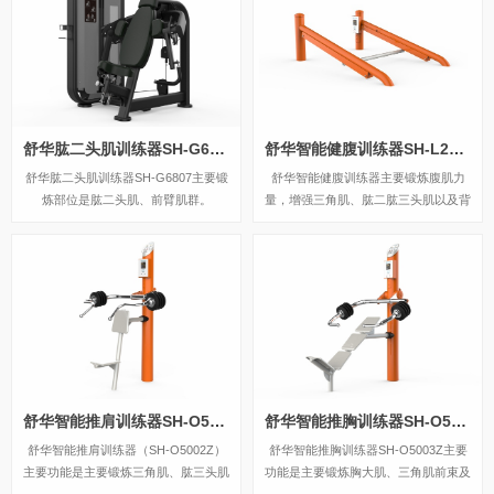
让眼睛和心灵双重放松，还有蓝牙连
流纯铜无刷电机，重量更轻，无线，携
接，可以随心听歌、听书等，更多神奇
带更方便，大面积热敷，热力柔和渗透
功能，等待您亲自试戴发现……
舒缓。
舒华肱二头肌训练器SH-G6807
舒华智能健腹训练器SH-L2289Z
舒华肱二头肌训练器SH-G6807主要锻
舒华智能健腹训练器主要锻炼腹肌力
炼部位是肱二头肌、前臂肌群。
量，增强三角肌、肱二肱三头肌以及背
部力量。
舒华智能推肩训练器SH-O5002Z
舒华智能推胸训练器SH-O5003Z
舒华智能推肩训练器（SH-O5002Z）
舒华智能推胸训练器SH-O5003Z主要
主要功能是主要锻炼三角肌、肱三头肌
功能是主要锻炼胸大肌、三角肌前束及