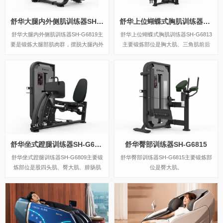
舒华大腿内外侧肌训练器SH-G6819
舒华上位蝴蝶式胸肌训练器SH-G6813
舒华大腿内外侧肌训练器SH-G6819主
舒华上位蝴蝶式胸肌训练器SH-G6813
要是锻炼大腿部肌肉群，摆脱大腿内外
主要锻炼部位是胸大肌、三角肌前后
侧的赘肉，让您拥有翘臀美腿。
束、上背部肌群。
舒华坐式蹬腿训练器SH-G6809
舒华臀部训练器SH-G6815
舒华坐式蹬腿训练器SH-G6809主要锻
舒华臀部训练器SH-G6815主要锻炼部
炼部位是股四头肌、臀大肌、腓肠肌
位是臀大肌。
等。